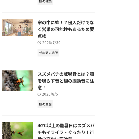
蜂の種類
家の中に蜂！？侵入だけでな
く営巣の可能性もあるため要
点検
2026/7/30
蜂の巣の場所
スズメバチの威嚇音とは？顎
を鳴らす音と翅の振動音に注
意！
2026/8/5
蜂の生態
40℃以上の酷暑日はスズメバ
チもイライラ・ぐったり！行
動の変化に要注意