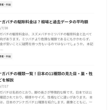
業者・料金
ナガバチの駆除料金は？相場と過去データの平均額
6/7/30
ガバチの駆除料金は、スズメバチやミツバチの駆除料金と比べて
向があります。ミツバチより危険な種類であるにもかかわらず、
金が安いことに疑問を持つ方もいるのではないでしょうか。 本記
..
業者・料金
ナガバチの種類一覧！日本の11種類の見た目・巣・性
どを解説
6/7/17
ガバチは名前のとおり、脚の長さが特徴的な蜂です。日本では11
確認されており、模様やサイズ、性格などに違いがあります。 本
は、日本のアシナガバチ11種類を紹介します。画像とともに、一