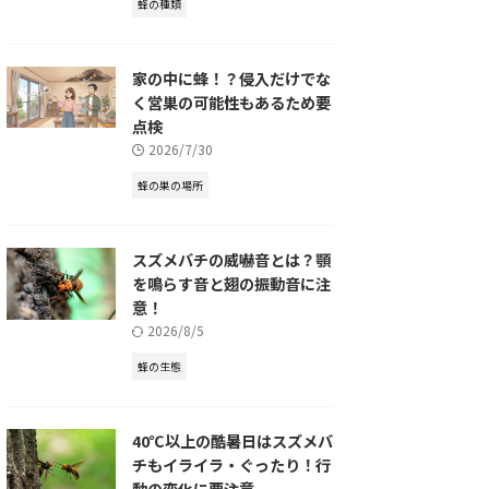
蜂の種類
家の中に蜂！？侵入だけでな
く営巣の可能性もあるため要
点検
2026/7/30
蜂の巣の場所
スズメバチの威嚇音とは？顎
を鳴らす音と翅の振動音に注
意！
2026/8/5
蜂の生態
40℃以上の酷暑日はスズメバ
チもイライラ・ぐったり！行
動の変化に要注意