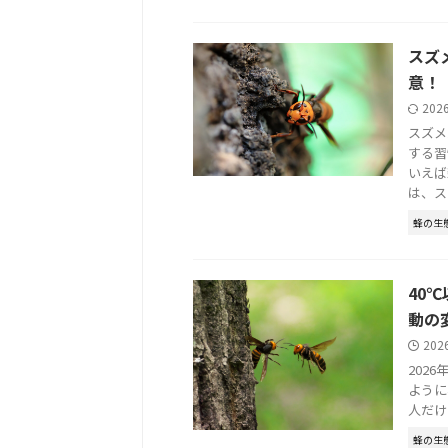
スズ
意！
202
スズメ
する習
いえば
は、スズ 
蜂の生
40
動の
202
202
ように
人だけ
蜂の生