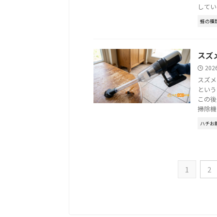
してい .
蜂の種
スズ
202
スズメ
という
この後
掃除機 .
ハチお
1
2