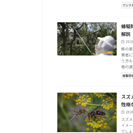
アシナ
蜂駆
解説
202
蜂の巣
業者に
う方も
者の選 .
蜂駆除
スズ
性格
202
スズメ
イメー
でしょ