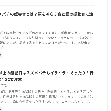
メバチの威嚇音とは？顎を鳴らす音と翅の振動音に注
6/8/5
バチは毒針を刺すなどの攻撃をする前に、威嚇音を鳴らして警告
性があります。いきなり襲ってこないという点については親切と
親切ですが、最終通告でもあるため注意が必要です。 本記事で
...
態
℃以上の酷暑日はスズメバチもイライラ・ぐったり！行
変化に要注意
6/7/24
6年4月、気象庁が40℃以上の日を「酷暑日」とすることを決定した
、近年は各地で40℃以上の気温が観測されています。この暑さは
でなく、蜂にも影響をもたらすものです。 ニュースなどで「ス ...
態