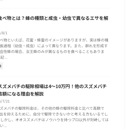
食べ物とは？蜂の種類と成虫・幼虫で異なるエサを解
6/8/1
べ物といえば、花蜜・蜂蜜のイメージがありますが、実は蜂の種
長過程（幼虫・成虫）によって異なります。また、群れを形成す
会性蜂の場合、女王蜂のみが異なるものを食べることもありま
 ...
態
スズメバチの駆除相場は4～10万円！他のスズメバチ
高額になる理由を解説
6/7/21
ズメバチの駆除料金は、その他の蜂の駆除料金と比べて高額で
出を抑えるために、自分で駆除できないかと考える方もいるでし
 しかし、オオスズメバチはノウハウを持つプロ以外が対峙しては
...