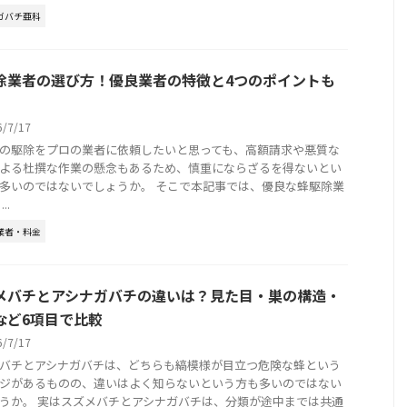
ガバチ亜科
除業者の選び方！優良業者の特徴と4つのポイントも
6/7/17
の駆除をプロの業者に依頼したいと思っても、高額請求や悪質な
よる杜撰な作業の懸念もあるため、慎重にならざるを得ないとい
多いのではないでしょうか。 そこで本記事では、優良な蜂駆除業
..
業者・料金
メバチとアシナガバチの違いは？見た目・巣の構造・
など6項目で比較
6/7/17
バチとアシナガバチは、どちらも縞模様が目立つ危険な蜂という
ジがあるものの、違いはよく知らないという方も多いのではない
うか。 実はスズメバチとアシナガバチは、分類が途中までは共通