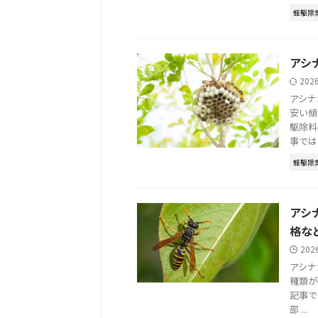
蜂駆除
アシ
202
アシナ
安い傾
駆除料
事では .
蜂駆除
アシ
格な
202
アシナ
種類が
記事で
部 ...