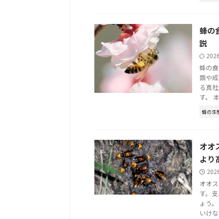
蜂の
説
202
蜂の食
類や成
る真社
す。 本記
蜂の生
オオ
より
202
オオス
す。支
ょう。
いけない 