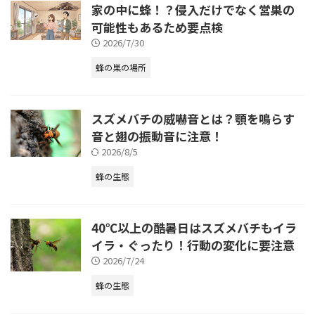
家の中に蜂！？侵入だけでなく営巣の
可能性もあるため要点検
2026/7/30
蜂の巣の場所
スズメバチの威嚇音とは？顎を鳴らす
音と翅の振動音に注意！
2026/8/5
蜂の生態
40℃以上の酷暑日はスズメバチもイラ
イラ・ぐったり！行動の変化に要注意
2026/7/24
蜂の生態