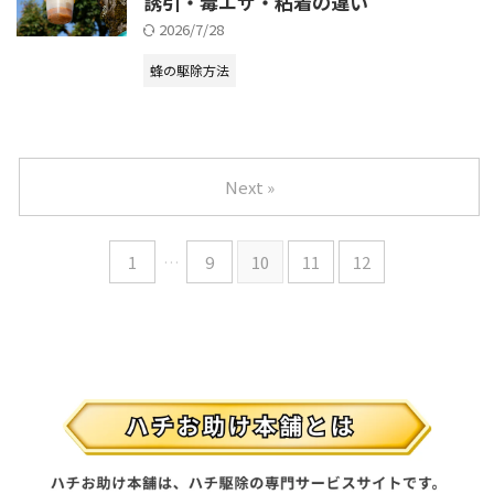
誘引・毒エサ・粘着の違い
2026/7/28
蜂の駆除方法
Next »
1
…
9
10
11
12