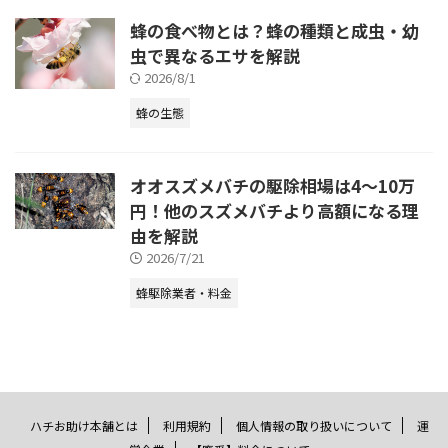
蜂の食べ物とは？蜂の種類と成虫・幼
虫で異なるエサを解説
2026/8/1
蜂の生態
オオスズメバチの駆除相場は4～10万
円！他のスズメバチより高額になる理
由を解説
2026/7/21
蜂駆除業者・料金
ハチお助け本舗とは
利用規約
個人情報の取り扱いについて
運